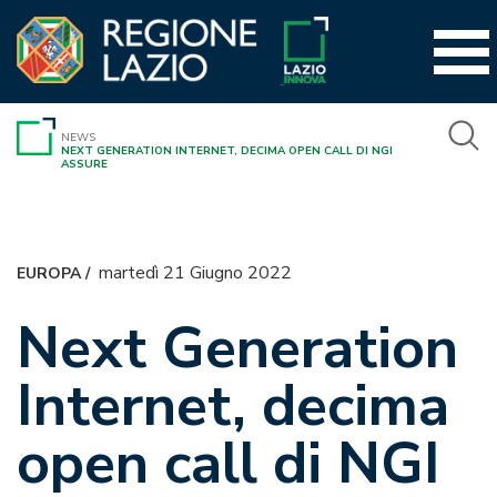
Vai
al
contenuto
NEWS
NEXT GENERATION INTERNET, DECIMA OPEN CALL DI NGI
ASSURE
martedì 21 Giugno 2022
EUROPA
/
Next Generation
Internet, decima
open call di NGI