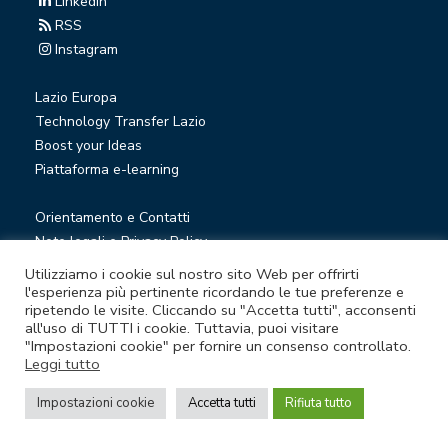
Linkedin
RSS
Instagram
Lazio Europa
Technology Transfer Lazio
Boost your Ideas
Piattaforma e-learning
Orientamento e Contatti
Note legali e Privacy Policy
Privacy Newsletter
Utilizziamo i cookie sul nostro sito Web per offrirti
Società trasparente
l'esperienza più pertinente ricordando le tue preferenze e
ripetendo le visite. Cliccando su "Accetta tutti", acconsenti
Whistleblowing
all'uso di TUTTI i cookie. Tuttavia, puoi visitare
"Impostazioni cookie" per fornire un consenso controllato.
Leggi tutto
© Lazio Innova S.p.A. società soggetta a direzione e
coordinamento della Regione Lazio
Impostazioni cookie
Accetta tutti
Rifiuta tutto
Sede legale Via Marco Aurelio 26 A - 00184 Roma
Partita Iva e Codice fiscale 05950941004 - Rea RM-938517 -