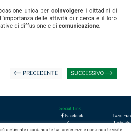
n’occasione unica per
coinvolgere
i cittadini di
ll’importanza delle attività di ricerca e il loro
ative di diffusione e di
comunicazione.
PRECEDENTE
SUCCESSIVO
Social Link
Facebook
Lazio Eur
X
Technolog
 più pertinente ricordando le tue preferenze e ripetendo le visite.
Linkedin
Boost you