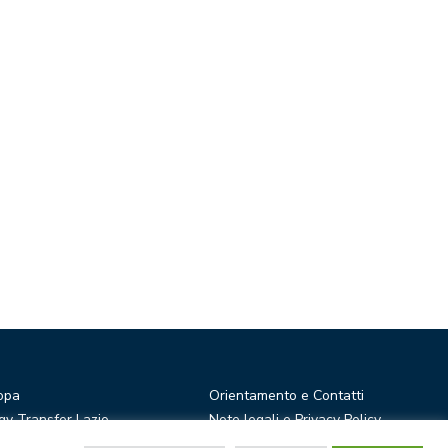
opa
Orientamento e Contatti
y Transfer Lazio
Note legali e Privacy Policy
r Ideas
Privacy Newsletter