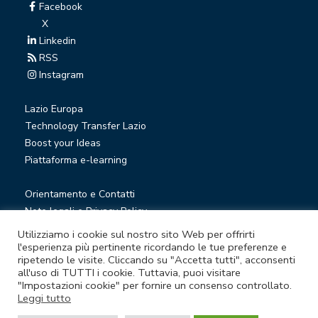
Facebook
X
Linkedin
RSS
Instagram
Lazio Europa
Technology Transfer Lazio
Boost your Ideas
Piattaforma e-learning
Orientamento e Contatti
Note legali e Privacy Policy
Privacy Newsletter
Utilizziamo i cookie sul nostro sito Web per offrirti
Società trasparente
l'esperienza più pertinente ricordando le tue preferenze e
ripetendo le visite. Cliccando su "Accetta tutti", acconsenti
Whistleblowing
all'uso di TUTTI i cookie. Tuttavia, puoi visitare
"Impostazioni cookie" per fornire un consenso controllato.
Leggi tutto
© Lazio Innova S.p.A. società soggetta a direzione e