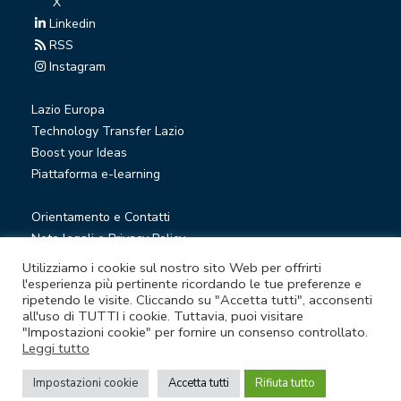
X
Linkedin
RSS
Instagram
Lazio Europa
Technology Transfer Lazio
Boost your Ideas
Piattaforma e-learning
Orientamento e Contatti
Note legali e Privacy Policy
Privacy Newsletter
Utilizziamo i cookie sul nostro sito Web per offrirti
Società trasparente
l'esperienza più pertinente ricordando le tue preferenze e
ripetendo le visite. Cliccando su "Accetta tutti", acconsenti
Whistleblowing
all'uso di TUTTI i cookie. Tuttavia, puoi visitare
"Impostazioni cookie" per fornire un consenso controllato.
Leggi tutto
© Lazio Innova S.p.A. società soggetta a direzione e
coordinamento della Regione Lazio
Impostazioni cookie
Accetta tutti
Rifiuta tutto
Sede legale Via Marco Aurelio 26 A - 00184 Roma