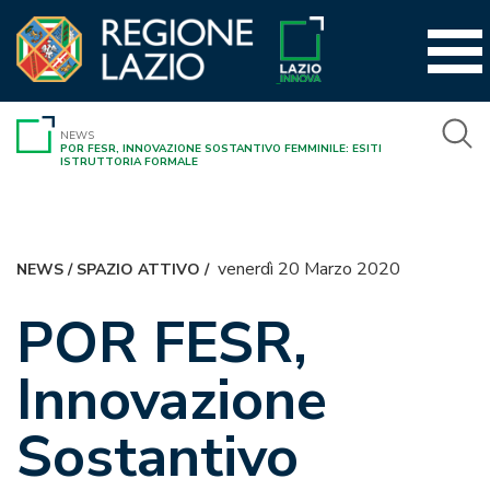
Vai
al
contenuto
NEWS
POR FESR, INNOVAZIONE SOSTANTIVO FEMMINILE: ESITI
ISTRUTTORIA FORMALE
venerdì 20 Marzo 2020
NEWS
/
SPAZIO ATTIVO
/
POR FESR,
Innovazione
Sostantivo