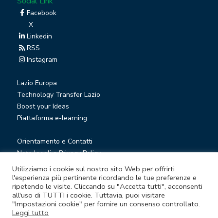
Social Link
Facebook
X
Linkedin
RSS
Instagram
Lazio Europa
Technology Transfer Lazio
Boost your Ideas
Piattaforma e-learning
Orientamento e Contatti
Note legali e Privacy Policy
Privacy Newsletter
Utilizziamo i cookie sul nostro sito Web per offrirti
Società trasparente
l'esperienza più pertinente ricordando le tue preferenze e
ripetendo le visite. Cliccando su "Accetta tutti", acconsenti
Whistleblowing
all'uso di TUTTI i cookie. Tuttavia, puoi visitare
"Impostazioni cookie" per fornire un consenso controllato.
Leggi tutto