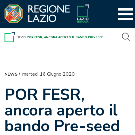
Vai
al
contenuto
NEWS
POR FESR, ANCORA APERTO IL BANDO PRE-SEED
martedì 16 Giugno 2020
NEWS
/
POR FESR,
ancora aperto il
bando Pre-seed