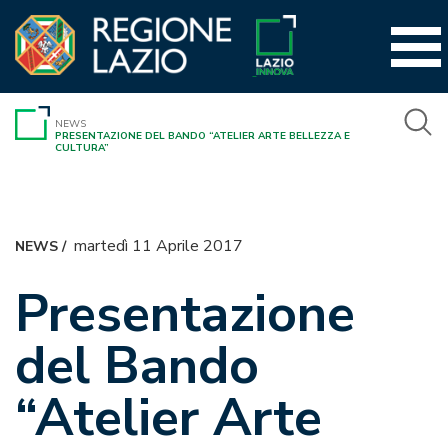
Vai
al
contenuto
NEWS
PRESENTAZIONE DEL BANDO “ATELIER ARTE BELLEZZA E
CULTURA”
martedì 11 Aprile 2017
NEWS
/
Presentazione
del Bando
“Atelier Arte