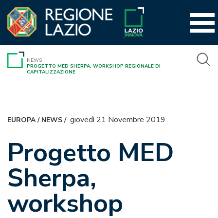
Vai
al
contenuto
NEWS
PROGETTO MED SHERPA, WORKSHOP REGIONALE DI
CAPITALIZZAZIONE
giovedì 21 Novembre 2019
EUROPA
/
NEWS
/
Progetto MED
Sherpa,
workshop