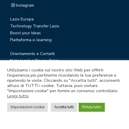
Instagram
Lazio Europa
Technology Transfer Lazio
Boost your Ideas
Piattaforma e-learning
Orientamento e Contatti
Note legali e Privacy Policy
Privacy Newsletter
Utilizziamo i cookie sul nostro sito Web per offrirti
Società trasparente
l'esperienza più pertinente ricordando le tue preferenze e
ripetendo le visite. Cliccando su "Accetta tutti", acconsenti
Whistleblowing
all'uso di TUTTI i cookie. Tuttavia, puoi visitare
"Impostazioni cookie" per fornire un consenso controllato.
Leggi tutto
© Lazio Innova S.p.A. società soggetta a direzione e
coordinamento della Regione Lazio
Impostazioni cookie
Accetta tutti
Rifiuta tutto
Sede legale Via Marco Aurelio 26 A - 00184 Roma
Partita Iva e Codice fiscale 05950941004 - Rea RM-938517 -
Capitale sociale € 48.927.354,56 i.v.