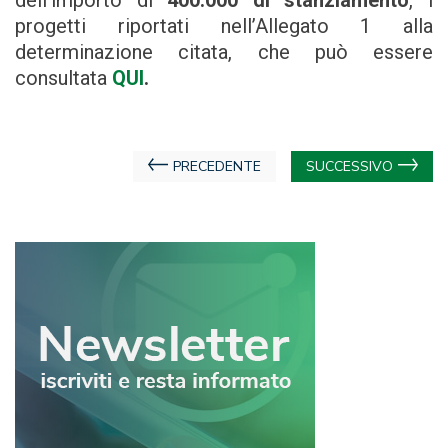
dell’importo di
400.000 di stanziamento
, i
progetti riportati nell’Allegato 1 alla
determinazione citata, che può essere
consultata
QUI
.
Navigazione
PRECEDENTE
SUCCESSIVO
articoli