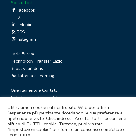
Social Link
Facebook
X
Linkedin
RSS
Instagram
Lazio Europa
Technology Transfer Lazio
Boost your Ideas
Piattaforma e-learning
Orientamento e Contatti
Note legali e Privacy Policy
Privacy Newsletter
Utilizziamo i cookie sul nostro sito Web per offrirti
Società trasparente
l'esperienza più pertinente ricordando le tue preferenze e
ripetendo le visite. Cliccando su "Accetta tutti", acconsenti
Whistleblowing
all'uso di TUTTI i cookie. Tuttavia, puoi visitare
"Impostazioni cookie" per fornire un consenso controllato.
Leggi tutto