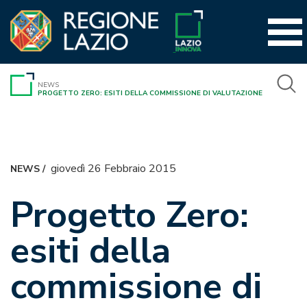
Vai
al
contenuto
NEWS
PROGETTO ZERO: ESITI DELLA COMMISSIONE DI VALUTAZIONE
giovedì 26 Febbraio 2015
NEWS
/
Progetto Zero:
esiti della
commissione di