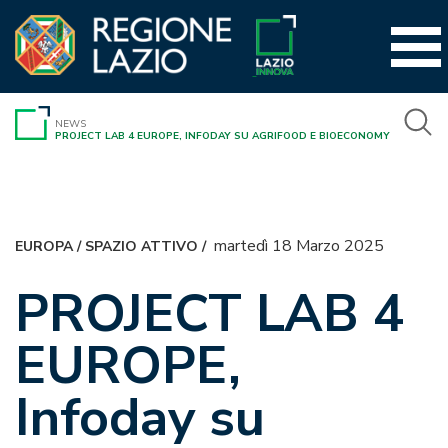
Vai
al
contenuto
NEWS
PROJECT LAB 4 EUROPE, INFODAY SU AGRIFOOD E BIOECONOMY
martedì 18 Marzo 2025
EUROPA
/
SPAZIO ATTIVO
/
PROJECT LAB 4
EUROPE,
Infoday su