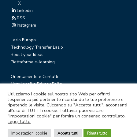
X
Linkedin
RSS
Instagram
Lazio Europa
Technology Transfer Lazio
Boost your Ideas
Piattaforma e-learning
Orientamento e Contatti
Note legali e Privacy Policy
Privacy Newsletter
Utilizziamo i cookie sul nostro sito Web per offrirti
Società trasparente
l'esperienza più pertinente ricordando le tue preferenze e
ripetendo le visite. Cliccando su "Accetta tutti", acconsenti
Whistleblowing
all'uso di TUTTI i cookie. Tuttavia, puoi visitare
"Impostazioni cookie" per fornire un consenso controllato.
Leggi tutto
© Lazio Innova S.p.A. società soggetta a direzione e
coordinamento della Regione Lazio
Impostazioni cookie
Accetta tutti
Rifiuta tutto