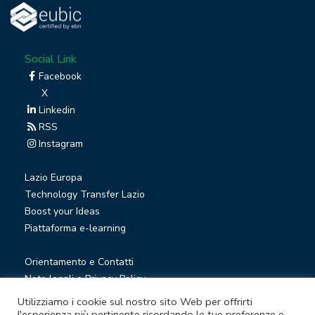
Social Link
Facebook
X
Linkedin
RSS
Instagram
Lazio Europa
Technology Transfer Lazio
Boost your Ideas
Piattaforma e-learning
Orientamento e Contatti
Note legali e Privacy Policy
Privacy Newsletter
Utilizziamo i cookie sul nostro sito Web per offrirti
Società trasparente
l'esperienza più pertinente ricordando le tue preferenze e