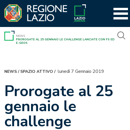
Vai
al
contenuto
NEWS
PROROGATE AL 25 GENNAIO LE CHALLENGE LANCIATE CON FS ED
E-GEOS
lunedì 7 Gennaio 2019
NEWS
/
SPAZIO ATTIVO
/
Prorogate al 25
gennaio le
challenge