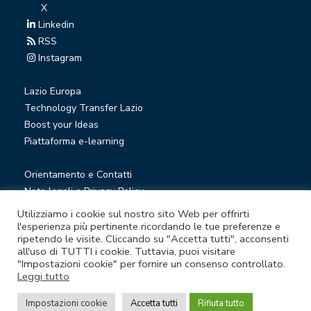
X
Linkedin
RSS
Instagram
Lazio Europa
Technology Transfer Lazio
Boost your Ideas
Piattaforma e-learning
Orientamento e Contatti
Note legali e Privacy Policy
Privacy Newsletter
Utilizziamo i cookie sul nostro sito Web per offrirti
Società trasparente
l'esperienza più pertinente ricordando le tue preferenze e
ripetendo le visite. Cliccando su "Accetta tutti", acconsenti
Whistleblowing
all'uso di TUTTI i cookie. Tuttavia, puoi visitare
"Impostazioni cookie" per fornire un consenso controllato.
Leggi tutto
© Lazio Innova S.p.A. società soggetta a direzione e
coordinamento della Regione Lazio
Impostazioni cookie
Accetta tutti
Rifiuta tutto