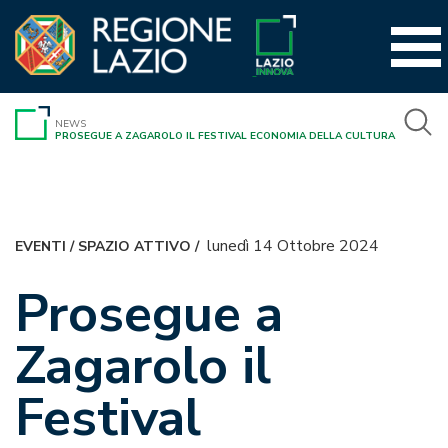
Vai
al
contenuto
NEWS
PROSEGUE A ZAGAROLO IL FESTIVAL ECONOMIA DELLA CULTURA
lunedì 14 Ottobre 2024
EVENTI
/
SPAZIO ATTIVO
/
Prosegue a
Zagarolo il
Festival