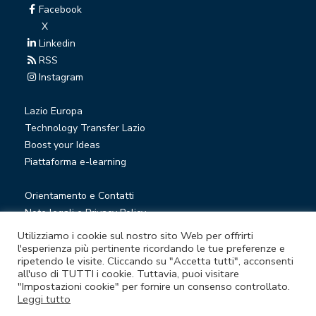
Facebook
X
Linkedin
RSS
Instagram
Lazio Europa
Technology Transfer Lazio
Boost your Ideas
Piattaforma e-learning
Orientamento e Contatti
Note legali e Privacy Policy
Privacy Newsletter
Utilizziamo i cookie sul nostro sito Web per offrirti
Società trasparente
l'esperienza più pertinente ricordando le tue preferenze e
ripetendo le visite. Cliccando su "Accetta tutti", acconsenti
Whistleblowing
all'uso di TUTTI i cookie. Tuttavia, puoi visitare
"Impostazioni cookie" per fornire un consenso controllato.
Leggi tutto
© Lazio Innova S.p.A. società soggetta a direzione e