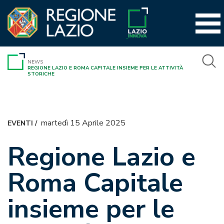
Vai
al
contenuto
NEWS
REGIONE LAZIO E ROMA CAPITALE INSIEME PER LE ATTIVITÀ
STORICHE
martedì 15 Aprile 2025
EVENTI
/
Regione Lazio e
Roma Capitale
insieme per le