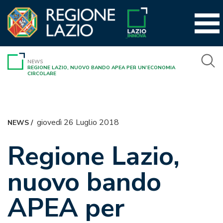
Vai
al
contenuto
NEWS
REGIONE LAZIO, NUOVO BANDO APEA PER UN’ECONOMIA
CIRCOLARE
giovedì 26 Luglio 2018
NEWS
/
Regione Lazio,
nuovo bando
APEA per