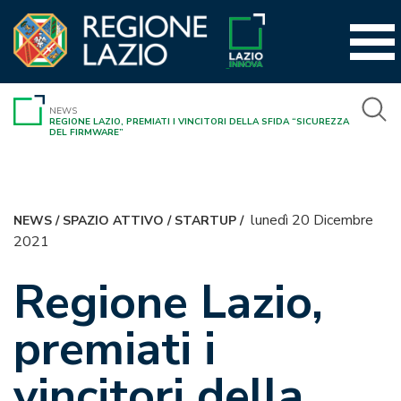
Vai
al
contenuto
NEWS
REGIONE LAZIO, PREMIATI I VINCITORI DELLA SFIDA “SICUREZZA
DEL FIRMWARE”
lunedì 20 Dicembre
NEWS
/
SPAZIO ATTIVO
/
STARTUP
/
2021
Regione Lazio,
premiati i
vincitori della