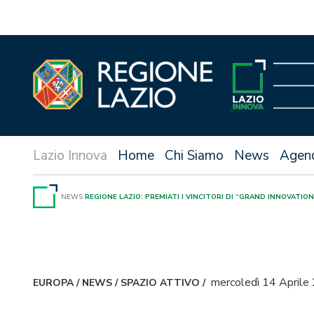
Vai
al
contenuto
Home
Chi Siamo
News
Agen
NEWS
REGIONE LAZIO: PREMIATI I VINCITORI DI “GRAND INNOVATIO
mercoledì 14 Aprile
EUROPA
/
NEWS
/
SPAZIO ATTIVO
/