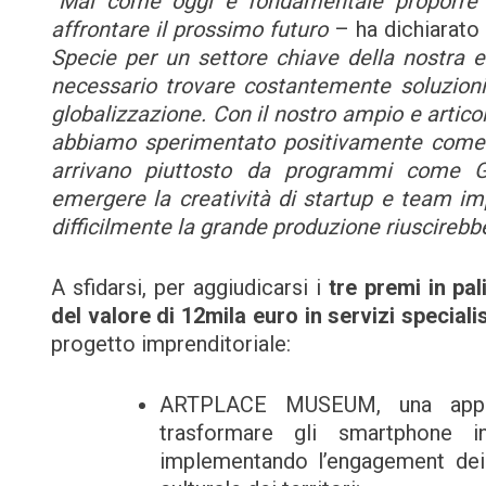
“Mai come oggi è fondamentale proporre s
affrontare il prossimo futuro
– ha dichiarato 
Specie per un settore chiave della nostra 
necessario trovare costantemente soluzioni 
globalizzazione. Con il nostro ampio e artic
abbiamo sperimentato positivamente come l
arrivano piuttosto da programmi come G
emergere la creatività di startup e team im
difficilmente la grande produzione riuscirebbe
A sfidarsi, per aggiudicarsi i
tre premi in pa
del valore di 12mila euro in servizi specialis
progetto imprenditoriale:
ARTPLACE MUSEUM, una app c
trasformare gli smartphone in
implementando l’engagement dei tu