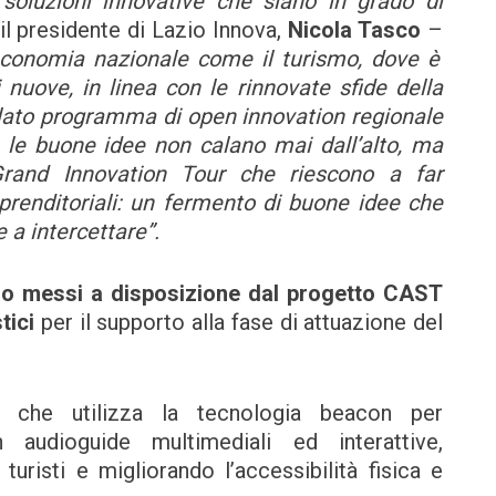
oluzioni innovative che siano in grado di
il presidente di Lazio Innova,
Nicola Tasco
–
economia nazionale come il turismo, dove è
nuove, in linea con le rinnovate sfide della
olato programma di open innovation regionale
e buone idee non calano mai dall’alto, ma
rand Innovation Tour che riescono a far
prenditoriali: un fermento di buone idee che
 a intercettare”.
lio messi a disposizione dal progetto CAST
tici
per il supporto alla fase di attuazione del
he utilizza la tecnologia beacon per
 audioguide multimediali ed interattive,
risti e migliorando l’accessibilità fisica e