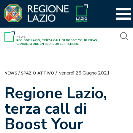
Vai
al
contenuto
NEWS
REGIONE LAZIO, TERZA CALL DI BOOST YOUR IDEAS.
CANDIDATURE ENTRO IL 30 SETTEMBRE
venerdì 25 Giugno 2021
NEWS
/
SPAZIO ATTIVO
/
Regione Lazio,
terza call di
Boost Your