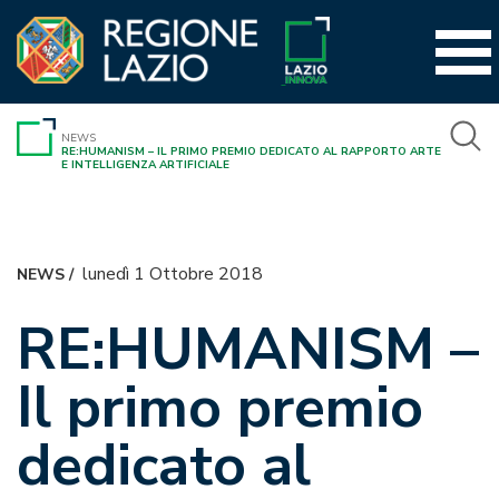
Vai
al
contenuto
NEWS
RE:HUMANISM – IL PRIMO PREMIO DEDICATO AL RAPPORTO ARTE
E INTELLIGENZA ARTIFICIALE
lunedì 1 Ottobre 2018
NEWS
/
RE:HUMANISM –
Il primo premio
dedicato al