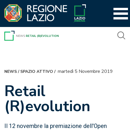
Vai
al
contenuto
NEWS
RETAIL (R)EVOLUTION
martedì 5 Novembre 2019
NEWS
/
SPAZIO ATTIVO
/
Retail
(R)evolution
Il 12 novembre la premiazione dell'Open