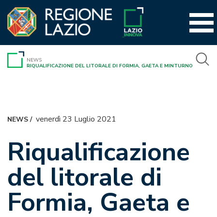
Vai
al
contenuto
NEWS
RIQUALIFICAZIONE DEL LITORALE DI FORMIA, GAETA E MINTURNO
venerdì 23 Luglio 2021
NEWS
/
Riqualificazione
del litorale di
Formia, Gaeta e