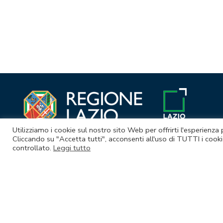
Navigazione
articoli
Utilizziamo i cookie sul nostro sito Web per offrirti l'esperienza
Cliccando su "Accetta tutti", acconsenti all'uso di TUTTI i cooki
controllato.
Leggi tutto
© Lazio Innova S.p.A. società soggetta a direzione e coordina
Sede legale Via Marco Aurelio 26 A - 00184 Roma
Partita Iva e Codice fiscale 05950941004 - Rea RM-938517 - Cap