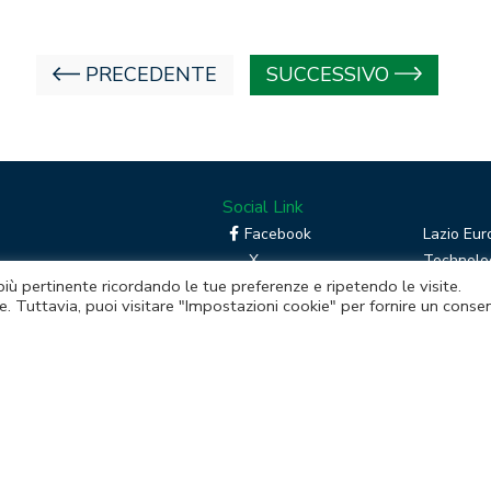
PRECEDENTE
SUCCESSIVO
Social Link
Facebook
Lazio Eur
X
Technolog
 più pertinente ricordando le tue preferenze e ripetendo le visite.
Linkedin
Boost you
e. Tuttavia, puoi visitare "Impostazioni cookie" per fornire un conse
RSS
Piattafor
Instagram
mento della Regione Lazio
itale sociale € 48.927.354,56 i.v.