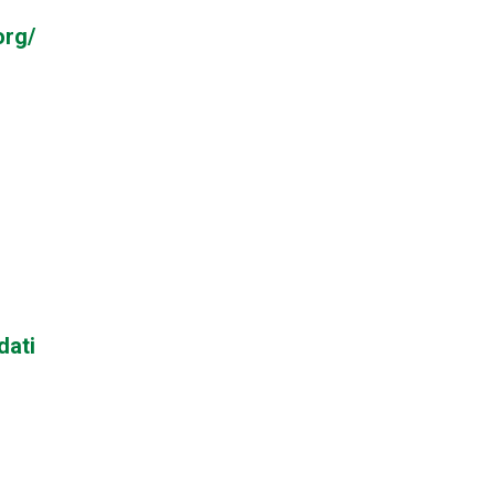
org/
dati