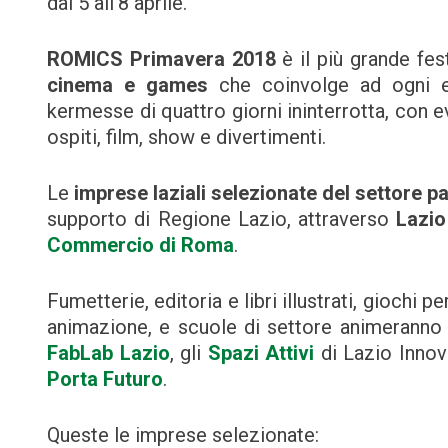
dal 5 all’8 aprile.
ROMICS
Primavera 2018
è il più grande fes
cinema e games
che coinvolge ad ogni e
kermesse di quattro giorni ininterrotta, con e
ospiti, film, show e divertimenti.
Le
imprese laziali selezionate del settore
pa
supporto di Regione Lazio, attraverso
Lazio
Commercio di Roma
.
Fumetterie, editoria e libri illustrati, giochi 
animazione, e scuole di settore animeranno 
FabLab Lazio
, gli
Spazi Attivi
di Lazio Inno
Porta Futuro
.
Queste le imprese selezionate: