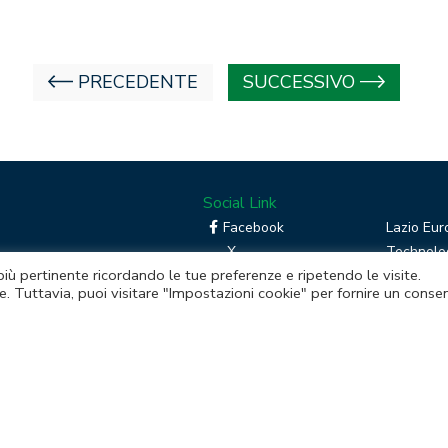
PRECEDENTE
SUCCESSIVO
Social Link
Facebook
Lazio Eur
X
Technolog
 più pertinente ricordando le tue preferenze e ripetendo le visite.
Linkedin
Boost you
e. Tuttavia, puoi visitare "Impostazioni cookie" per fornire un conse
RSS
Piattafor
Instagram
mento della Regione Lazio