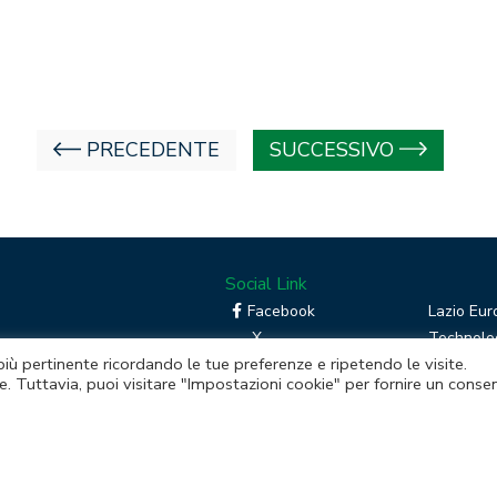
PRECEDENTE
SUCCESSIVO
Social Link
Facebook
Lazio Eur
X
Technolog
 più pertinente ricordando le tue preferenze e ripetendo le visite.
Linkedin
Boost you
e. Tuttavia, puoi visitare "Impostazioni cookie" per fornire un conse
RSS
Piattafor
Instagram