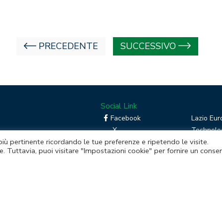
PRECEDENTE
SUCCESSIVO
Social Link
Facebook
Lazio Eur
X
Technolog
 più pertinente ricordando le tue preferenze e ripetendo le visite.
Linkedin
Boost you
e. Tuttavia, puoi visitare "Impostazioni cookie" per fornire un conse
RSS
Piattafor
Instagram
mento della Regione Lazio