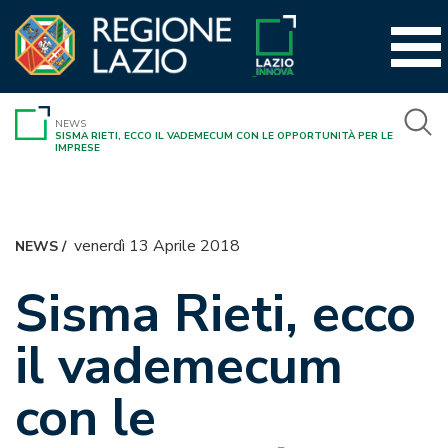
Vai
al
contenuto
NEWS
SISMA RIETI, ECCO IL VADEMECUM CON LE OPPORTUNITÀ PER LE
IMPRESE
venerdì 13 Aprile 2018
NEWS
/
Sisma Rieti, ecco
il vademecum
con le