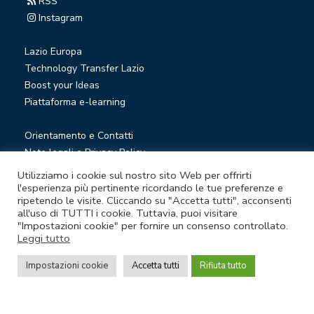
RSS
Instagram
Lazio Europa
Technology Transfer Lazio
Boost your Ideas
Piattaforma e-learning
Orientamento e Contatti
Note legali e Privacy Policy
Privacy Newsletter
Utilizziamo i cookie sul nostro sito Web per offrirti
Società trasparente
l'esperienza più pertinente ricordando le tue preferenze e
ripetendo le visite. Cliccando su "Accetta tutti", acconsenti
Whistleblowing
all'uso di TUTTI i cookie. Tuttavia, puoi visitare
"Impostazioni cookie" per fornire un consenso controllato.
Leggi tutto
© Lazio Innova S.p.A. società soggetta a direzione e
coordinamento della Regione Lazio
Impostazioni cookie
Accetta tutti
Rifiuta tutto
Sede legale Via Marco Aurelio 26 A - 00184 Roma
Partita Iva e Codice fiscale 05950941004 - Rea RM-938517 -
Capitale sociale € 48.927.354,56 i.v.