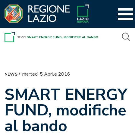
Vai
al
contenuto
NEWS
SMART ENERGY FUND, MODIFICHE AL BANDO
martedì 5 Aprile 2016
NEWS
/
SMART ENERGY
FUND, modifiche
al bando