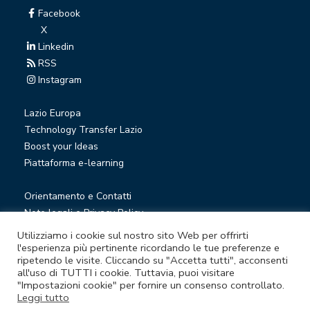
Facebook
X
Linkedin
RSS
Instagram
Lazio Europa
Technology Transfer Lazio
Boost your Ideas
Piattaforma e-learning
Orientamento e Contatti
Note legali e Privacy Policy
Privacy Newsletter
Utilizziamo i cookie sul nostro sito Web per offrirti
Società trasparente
l'esperienza più pertinente ricordando le tue preferenze e
ripetendo le visite. Cliccando su "Accetta tutti", acconsenti
Whistleblowing
all'uso di TUTTI i cookie. Tuttavia, puoi visitare
"Impostazioni cookie" per fornire un consenso controllato.
Leggi tutto
© Lazio Innova S.p.A. società soggetta a direzione e