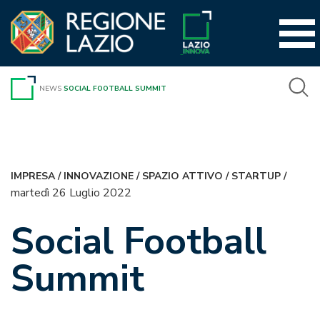
Vai
al
contenuto
NEWS
SOCIAL FOOTBALL SUMMIT
IMPRESA
/
INNOVAZIONE
/
SPAZIO ATTIVO
/
STARTUP
/
martedì 26 Luglio 2022
Social Football
Summit