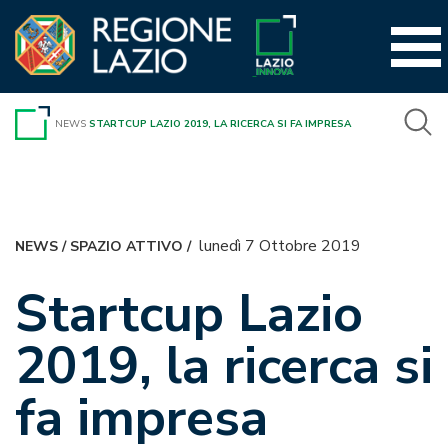
Vai
al
contenuto
NEWS
STARTCUP LAZIO 2019, LA RICERCA SI FA IMPRESA
lunedì 7 Ottobre 2019
NEWS
/
SPAZIO ATTIVO
/
Startcup Lazio
2019, la ricerca si
fa impresa