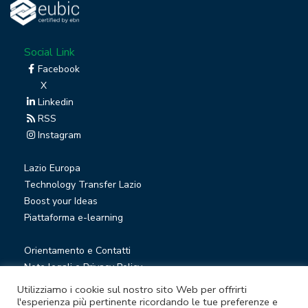
Social Link
Facebook
X
Linkedin
RSS
Instagram
Lazio Europa
Technology Transfer Lazio
Boost your Ideas
Piattaforma e-learning
Orientamento e Contatti
Note legali e Privacy Policy
Privacy Newsletter
Utilizziamo i cookie sul nostro sito Web per offrirti
Società trasparente
l'esperienza più pertinente ricordando le tue preferenze e