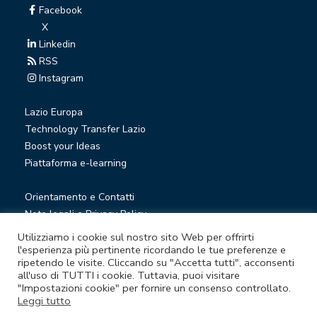
Facebook
X
Linkedin
RSS
Instagram
Lazio Europa
Technology Transfer Lazio
Boost your Ideas
Piattaforma e-learning
Orientamento e Contatti
Note legali e Privacy Policy
Privacy Newsletter
Utilizziamo i cookie sul nostro sito Web per offrirti
Società trasparente
l'esperienza più pertinente ricordando le tue preferenze e
ripetendo le visite. Cliccando su "Accetta tutti", acconsenti
Whistleblowing
all'uso di TUTTI i cookie. Tuttavia, puoi visitare
"Impostazioni cookie" per fornire un consenso controllato.
Leggi tutto
© Lazio Innova S.p.A. società soggetta a direzione e