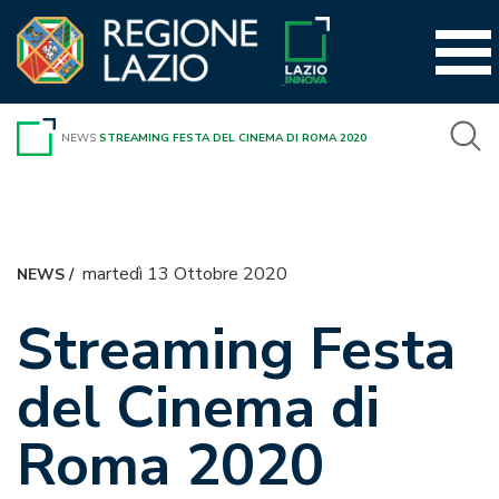
Vai
al
contenuto
NEWS
STREAMING FESTA DEL CINEMA DI ROMA 2020
martedì 13 Ottobre 2020
NEWS
/
Streaming Festa
del Cinema di
Roma 2020