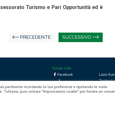
’Assessorato Turismo e Pari Opportunità ed è
PRECEDENTE
SUCCESSIVO
Social Link
Facebook
Lazio Eur
X
Technolog
 più pertinente ricordando le tue preferenze e ripetendo le visite.
Linkedin
Boost you
e. Tuttavia, puoi visitare "Impostazioni cookie" per fornire un conse
RSS
Piattafor
Instagram