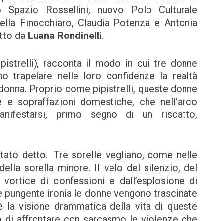
lo Spazio Rossellini, nuovo Polo Culturale
tella Finocchiaro, Claudia Potenza e Antonia
etto da
Luana Rondinelli
.
ipistrelli), racconta il modo in cui tre donne
nno trapelare nelle loro confidenze la realtà
 donna. Proprio come pipistrelli, queste donne
e e sopraffazioni domestiche, che nell’arco
nifestarsi, primo segno di un riscatto,
tato detto. Tre sorelle vegliano, come nelle
della sorella minore. Il velo del silenzio, del
vortice di confessioni e dall’esplosione di
 e pungente ironia le donne vengono trascinate
è la visione drammatica della vita di queste
gio di affrontare con sarcasmo le violenze che