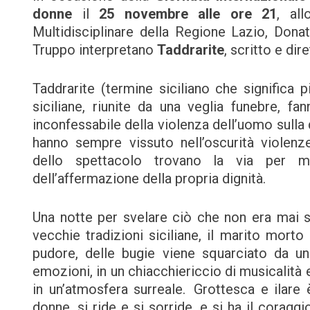
donne
il
25 novembre alle ore 21
, al
Multidisciplinare della Regione Lazio, Dona
Truppo interpretano
Taddrarite
, scritto e dir
Taddrarite (termine siciliano che significa p
siciliane, riunite da una veglia funebre, fa
inconfessabile della violenza dell’uomo sulla
hanno sempre vissuto nell’oscurità violenz
dello spettacolo trovano la via per ma
dell’affermazione della propria dignità.
Una notte per svelare ciò che non era mai s
vecchie tradizioni siciliane, il marito morto 
pudore, delle bugie viene squarciato da un 
emozioni, in un chiacchiericcio di musicalità
in un’atmosfera surreale. Grottesca e ilare 
donne, si ride e si sorride, e si ha il corag