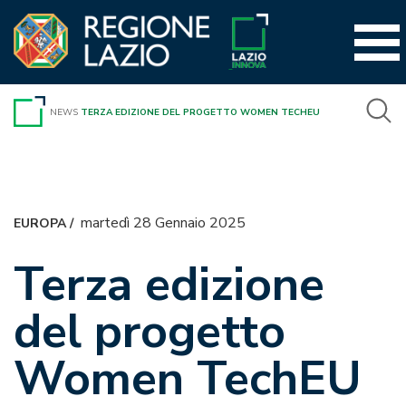
Vai
al
contenuto
NEWS
TERZA EDIZIONE DEL PROGETTO WOMEN TECHEU
martedì 28 Gennaio 2025
EUROPA
/
Terza edizione
del progetto
Women TechEU