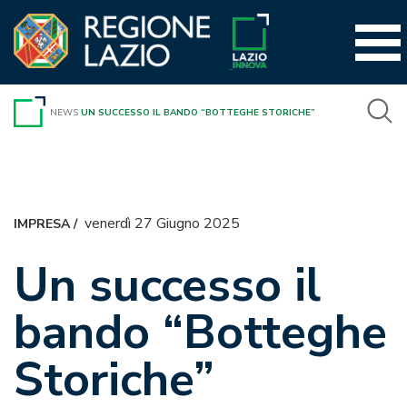
Vai
al
contenuto
NEWS
UN SUCCESSO IL BANDO “BOTTEGHE STORICHE”
venerdì 27 Giugno 2025
IMPRESA
/
Un successo il
bando “Botteghe
Storiche”