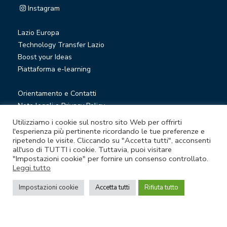
Instagram
Lazio Europa
Technology Transfer Lazio
Boost your Ideas
Piattaforma e-learning
Orientamento e Contatti
Note legali e Privacy Policy
Privacy Newsletter
Utilizziamo i cookie sul nostro sito Web per offrirti
Società trasparente
l'esperienza più pertinente ricordando le tue preferenze e
ripetendo le visite. Cliccando su "Accetta tutti", acconsenti
Whistleblowing
all'uso di TUTTI i cookie. Tuttavia, puoi visitare
"Impostazioni cookie" per fornire un consenso controllato.
Leggi tutto
© Lazio Innova S.p.A. società soggetta a direzione e
coordinamento della Regione Lazio
Impostazioni cookie
Accetta tutti
Rifiuta tutto
Sede legale Via Marco Aurelio 26 A - 00184 Roma
Partita Iva e Codice fiscale 05950941004 - Rea RM-938517 -
Capitale sociale € 48.927.354,56 i.v.