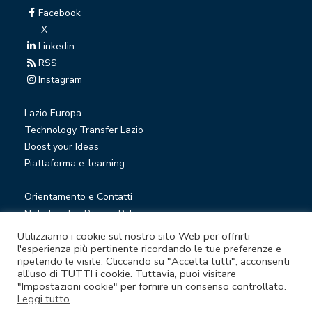
Facebook
X
Linkedin
RSS
Instagram
Lazio Europa
Technology Transfer Lazio
Boost your Ideas
Piattaforma e-learning
Orientamento e Contatti
Note legali e Privacy Policy
Privacy Newsletter
Utilizziamo i cookie sul nostro sito Web per offrirti
Società trasparente
l'esperienza più pertinente ricordando le tue preferenze e
ripetendo le visite. Cliccando su "Accetta tutti", acconsenti
Whistleblowing
all'uso di TUTTI i cookie. Tuttavia, puoi visitare
"Impostazioni cookie" per fornire un consenso controllato.
Leggi tutto
© Lazio Innova S.p.A. società soggetta a direzione e