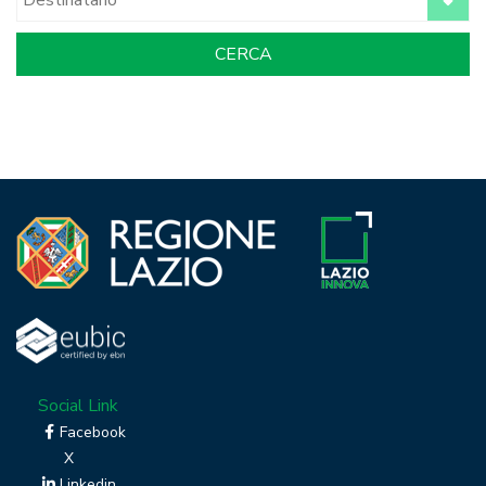
Social Link
Facebook
X
Linkedin