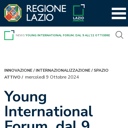
Vai
al
contenuto
NEWS
YOUNG INTERNATIONAL FORUM, DAL 9 ALL’11 OTTOBRE
INNOVAZIONE
/
INTERNAZIONALIZZAZIONE
/
SPAZIO
mercoledì 9 Ottobre 2024
ATTIVO
/
Young
International
Forum, dal 9