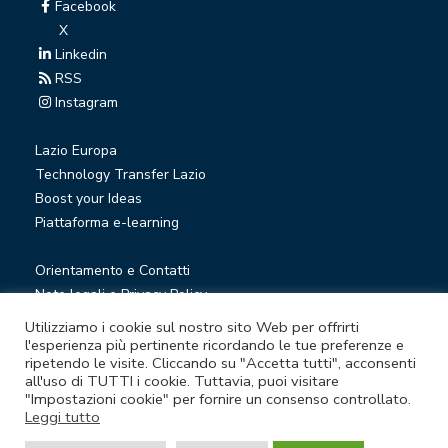
Facebook
X
Linkedin
RSS
Instagram
Lazio Europa
Technology Transfer Lazio
Boost your Ideas
Piattaforma e-learning
Orientamento e Contatti
Note legali e Privacy Policy
Privacy Newsletter
Utilizziamo i cookie sul nostro sito Web per offrirti
Società trasparente
l'esperienza più pertinente ricordando le tue preferenze e
ripetendo le visite. Cliccando su "Accetta tutti", acconsenti
Whistleblowing
all'uso di TUTTI i cookie. Tuttavia, puoi visitare
"Impostazioni cookie" per fornire un consenso controllato.
Leggi tutto
© Lazio Innova S.p.A. società soggetta a direzione e