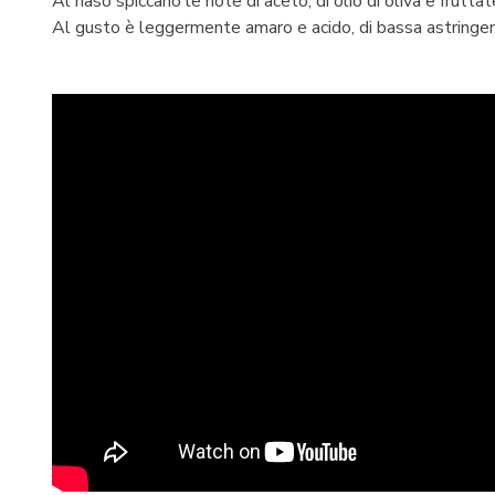
Al naso spiccano le note di aceto, di olio di oliva e fruttate
Al gusto è leggermente amaro e acido, di bassa astringe