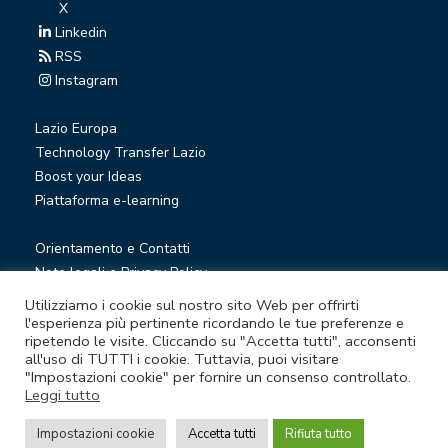
X
Linkedin
RSS
Instagram
Lazio Europa
Technology Transfer Lazio
Boost your Ideas
Piattaforma e-learning
Orientamento e Contatti
Note legali e Privacy Policy
Privacy Newsletter
Utilizziamo i cookie sul nostro sito Web per offrirti
Società trasparente
l'esperienza più pertinente ricordando le tue preferenze e
ripetendo le visite. Cliccando su "Accetta tutti", acconsenti
Whistleblowing
all'uso di TUTTI i cookie. Tuttavia, puoi visitare
"Impostazioni cookie" per fornire un consenso controllato.
Leggi tutto
© Lazio Innova S.p.A. società soggetta a direzione e
coordinamento della Regione Lazio
Impostazioni cookie
Accetta tutti
Rifiuta tutto