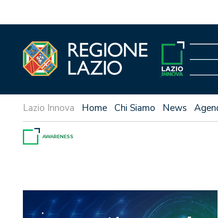
Vai
al
contenuto
Home
Chi Siamo
News
Agen
AWARENESS