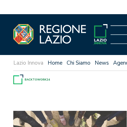
Vai
al
contenuto
Home
Chi Siamo
News
Agen
BACKTOWORK24