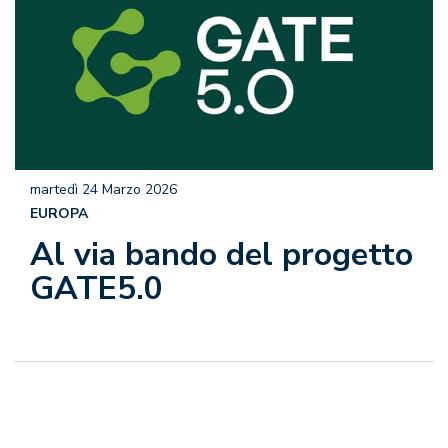
martedì 24 Marzo 2026
EUROPA
Al via bando del progetto
GATE5.0