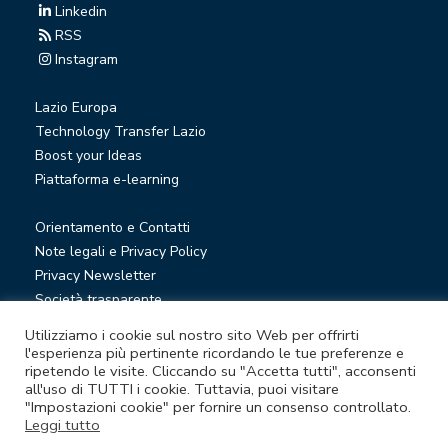
Linkedin
RSS
Instagram
Lazio Europa
Technology Transfer Lazio
Boost your Ideas
Piattaforma e-learning
Orientamento e Contatti
Note legali e Privacy Policy
Privacy Newsletter
Società trasparente
Whistleblowing
Utilizziamo i cookie sul nostro sito Web per offrirti
l'esperienza più pertinente ricordando le tue preferenze e
ripetendo le visite. Cliccando su "Accetta tutti", acconsenti
© Lazio Innova S.p.A. società soggetta a direzione e
all'uso di TUTTI i cookie. Tuttavia, puoi visitare
"Impostazioni cookie" per fornire un consenso controllato.
coordinamento della Regione Lazio
Leggi tutto
Sede legale Via Marco Aurelio 26 A - 00184 Roma