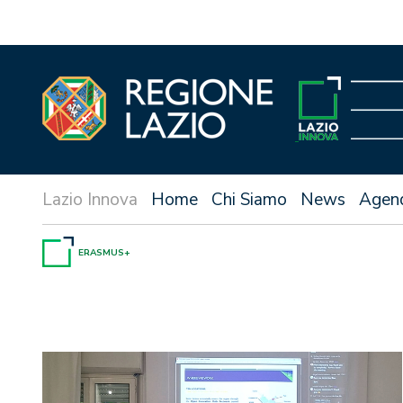
Vai
al
contenuto
Home
Chi Siamo
News
Agen
ERASMUS+