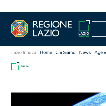
Vai
al
contenuto
Home
Chi Siamo
News
Agen
EUSPA