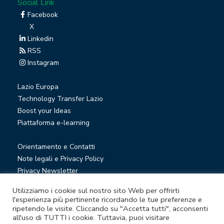
Social Link
Facebook
X
Linkedin
RSS
Instagram
Lazio Europa
Technology Transfer Lazio
Boost your Ideas
Piattaforma e-learning
Orientamento e Contatti
Note legali e Privacy Policy
Privacy Newsletter
Società trasparente
Utilizziamo i cookie sul nostro sito Web per offrirti
Whistleblowing
l'esperienza più pertinente ricordando le tue preferenze e
ripetendo le visite. Cliccando su "Accetta tutti", acconsenti
all'uso di TUTTI i cookie. Tuttavia, puoi visitare