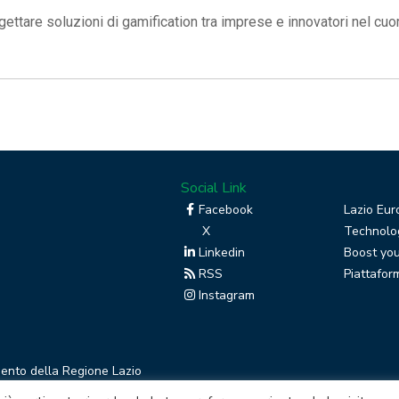
gettare soluzioni di gamification tra imprese e innovatori nel cuo
Social Link
Facebook
Lazio Eur
X
Technolog
Linkedin
Boost you
RSS
Piattafor
Instagram
mento della Regione Lazio