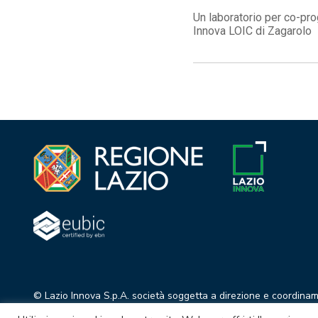
Un laboratorio per co-pro
Innova LOIC di Zagarolo
© Lazio Innova S.p.A. società soggetta a direzione e coordina
Sede legale Via Marco Aurelio 26 A - 00184 Roma