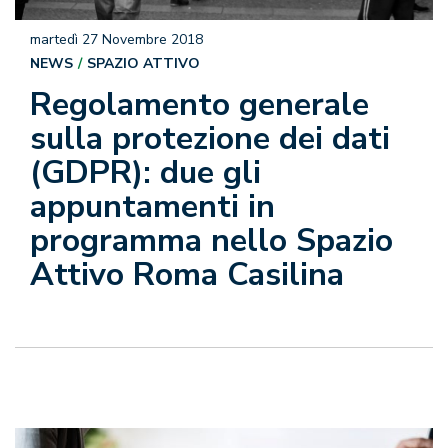
martedì 27 Novembre 2018
NEWS
SPAZIO ATTIVO
Regolamento generale
sulla protezione dei dati
(GDPR): due gli
appuntamenti in
programma nello Spazio
Attivo Roma Casilina