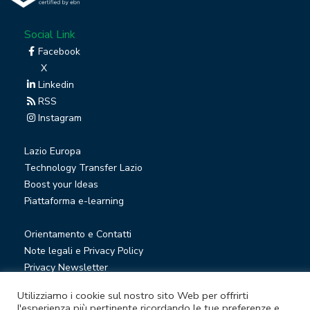
Social Link
Facebook
X
Linkedin
RSS
Instagram
Lazio Europa
Technology Transfer Lazio
Boost your Ideas
Piattaforma e-learning
Orientamento e Contatti
Note legali e Privacy Policy
Privacy Newsletter
Società trasparente
Utilizziamo i cookie sul nostro sito Web per offrirti
Whistleblowing
l'esperienza più pertinente ricordando le tue preferenze e