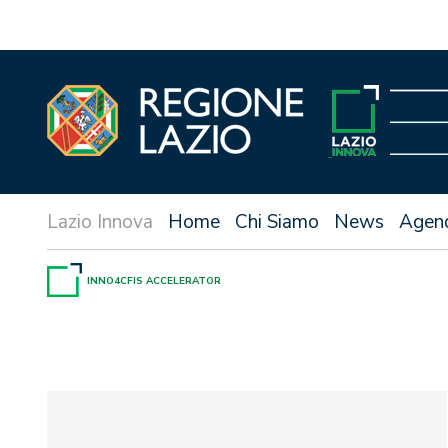
Vai
al
contenuto
Home
Chi Siamo
News
Agen
INNO4CFIS ACCELERATOR