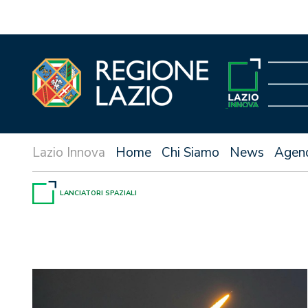
Vai
al
contenuto
Home
Chi Siamo
News
Agen
LANCIATORI SPAZIALI