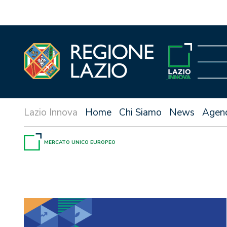
Vai
al
contenuto
Home
Chi Siamo
News
Agen
MERCATO UNICO EUROPEO